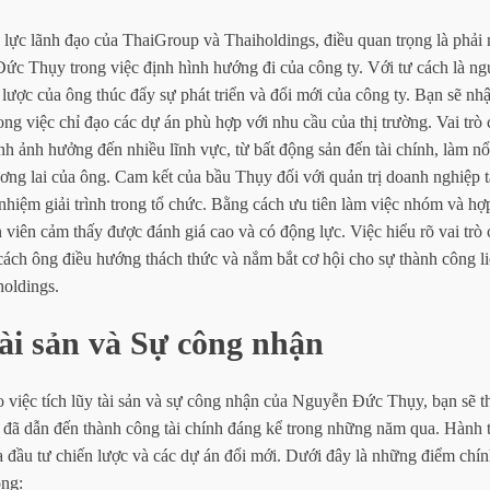
ực lãnh đạo của ThaiGroup và Thaiholdings, điều quan trọng là phải n
c Thụy trong việc định hình hướng đi của công ty. Với tư cách là ng
n lược của ông thúc đẩy sự phát triển và đổi mới của công ty. Bạn sẽ nhậ
rong việc chỉ đạo các dự án phù hợp với nhu cầu của thị trường. Vai trò
ịnh ảnh hưởng đến nhiều lĩnh vực, từ bất động sản đến tài chính, làm nổi
ơng lai của ông. Cam kết của bầu Thụy đối với quản trị doanh nghiệp 
nhiệm giải trình trong tổ chức. Bằng cách ưu tiên làm việc nhóm và hợp
viên cảm thấy được đánh giá cao và có động lực. Việc hiểu rõ vai trò
 cách ông điều hướng thách thức và nắm bắt cơ hội cho sự thành công li
oldings.
tài sản và Sự công nhận
 việc tích lũy tài sản và sự công nhận của Nguyễn Đức Thụy, bạn sẽ t
 đã dẫn đến thành công tài chính đáng kể trong những năm qua. Hành t
a đầu tư chiến lược và các dự án đổi mới. Dưới đây là những điểm chín
ông: