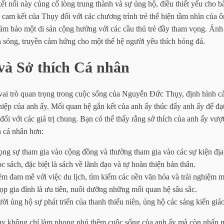
kết nối này củng cố lòng trung thành và sự ủng hộ, điều thiết yếu cho b
cam kết của Thụy đối với các chương trình trẻ thể hiện tầm nhìn của ô
đảm bảo một di sản cộng hưởng với các cầu thủ trẻ đầy tham vọng. Ảnh
 sóng, truyền cảm hứng cho một thế hệ người yêu thích bóng đá.
và Sở thích Cá nhân
ai trò quan trọng trong cuộc sống của Nguyễn Đức Thụy, định hình cả 
iệp của anh ấy. Mối quan hệ gắn kết của anh ấy thúc đẩy anh ấy để đạ
đối với các giá trị chung. Bạn có thể thấy rằng sở thích của anh ấy vượ
h cá nhân hơn:
rọng sự tham gia vào cộng đồng và thường tham gia vào các sự kiện đị
c sách, đặc biệt là sách về lãnh đạo và tự hoàn thiện bản thân.
m đam mê với việc du lịch, tìm kiếm các nền văn hóa và trải nghiệm m
ọp gia đình là ưu tiên, nuôi dưỡng những mối quan hệ sâu sắc.
ời ủng hộ sự phát triển của thanh thiếu niên, ủng hộ các sáng kiến giá
y không chỉ làm phong phú thêm cuộc sống của anh ấy mà còn nhấn 