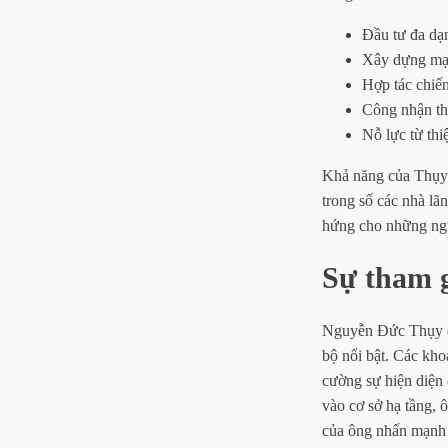
Đầu tư đa dạ
Xây dựng mạ
Hợp tác chiến
Công nhận th
Nỗ lực từ th
Khả năng của Thụy t
trong số các nhà lã
hứng cho những ngườ
Sự tham g
Nguyễn Đức Thụy đón
bộ nổi bật. Các kho
cường sự hiện diện 
vào cơ sở hạ tầng, 
của ông nhấn mạnh 