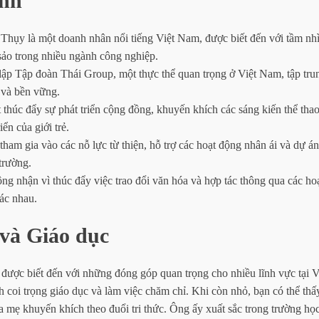
nh
hụy là một doanh nhân nổi tiếng Việt Nam, được biết đến với tầm nh
sảo trong nhiều ngành công nghiệp.
lập Tập đoàn Thái Group, một thực thể quan trọng ở Việt Nam, tập tru
 và bền vững.
thúc đẩy sự phát triển cộng đồng, khuyến khích các sáng kiến thể tha
iển của giới trẻ.
tham gia vào các nỗ lực từ thiện, hỗ trợ các hoạt động nhân ái và dự án
trường.
ng nhận vì thúc đẩy việc trao đổi văn hóa và hợp tác thông qua các h
ác nhau.
và Giáo dục
ược biết đến với những đóng góp quan trọng cho nhiều lĩnh vực tại V
nh coi trọng giáo dục và làm việc chăm chỉ. Khi còn nhỏ, bạn có thể t
a mẹ khuyến khích theo đuổi tri thức. Ông ấy xuất sắc trong trường học