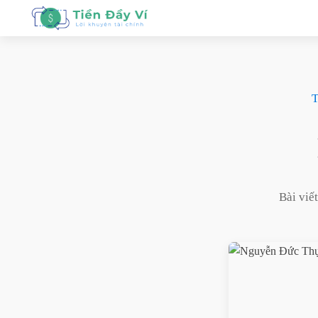
T
Bài viế