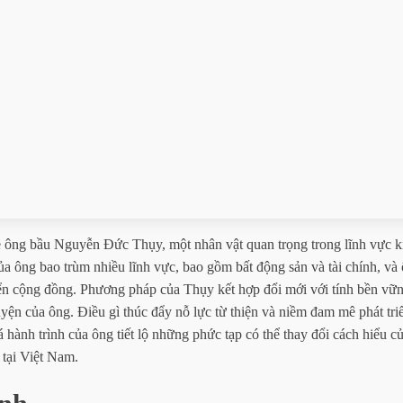
ề ông bầu Nguyễn Đức Thụy, một nhân vật quan trọng trong lĩnh vực ki
 ông bao trùm nhiều lĩnh vực, bao gồm bất động sản và tài chính, và 
riển cộng đồng. Phương pháp của Thụy kết hợp đổi mới với tính bền vữ
yện của ông. Điều gì thúc đẩy nỗ lực từ thiện và niềm đam mê phát tri
hành trình của ông tiết lộ những phức tạp có thể thay đổi cách hiểu củ
 tại Việt Nam.