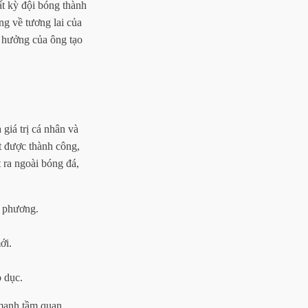
ất kỳ đội bóng thành
ng về tương lai của
 hưởng của ông tạo
giá trị cá nhân và
t được thành công,
t ra ngoài bóng đá,
a phương.
ới.
o dục.
mạnh tầm quan