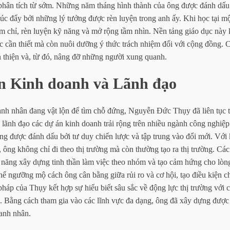
 phân tích từ sớm. Những năm tháng hình thành của ông được đánh dấu
úc đẩy bởi những lý tưởng được rèn luyện trong anh ấy. Khi học tại mộ
ăm chỉ, rèn luyện kỹ năng và mở rộng tầm nhìn. Nền tảng giáo dục này 
c cần thiết mà còn nuôi dưỡng ý thức trách nhiệm đối với cộng đồng.
n thiện và, từ đó, nâng đỡ những người xung quanh.
n Kinh doanh và Lãnh đạo
anh nhân đang vật lộn để tìm chỗ đứng, Nguyễn Đức Thụy đã liên tục 
 lãnh đạo các dự án kinh doanh trải rộng trên nhiều ngành công nghiệ
ng được đánh dấu bởi tư duy chiến lược và tập trung vào đổi mới. Với
, ông không chỉ đi theo thị trường mà còn thường tạo ra thị trường. Cá
 năng xây dựng tinh thần làm việc theo nhóm và tạo cảm hứng cho lòng
hể ngưỡng mộ cách ông cân bằng giữa rủi ro và cơ hội, tạo điều kiện c
áp của Thụy kết hợp sự hiểu biết sâu sắc về động lực thị trường với 
. Bằng cách tham gia vào các lĩnh vực đa dạng, ông đã xây dựng được 
anh nhân.