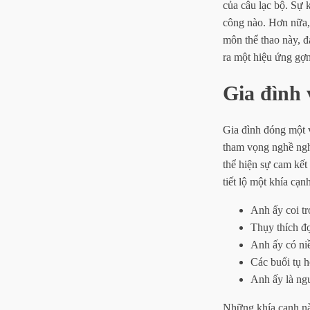
của câu lạc bộ. Sự 
công nào. Hơn nữa, 
môn thể thao này, 
ra một hiệu ứng gợn
Gia đình 
Gia đình đóng một v
tham vọng nghề ngh
thể hiện sự cam kết 
tiết lộ một khía cạn
Anh ấy coi t
Thụy thích đọ
Anh ấy có niề
Các buổi tụ h
Anh ấy là ngư
Những khía cạnh nà