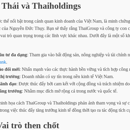
Thái và Thaiholdings
c thể nổi bật trong cảnh quan kinh doanh của Việt Nam, là minh chứng
c của Nguyễn Đức Thụy. Bạn sẽ thấy rằng ThaiGroup và công ty con c
vai trò quan trọng trong các lĩnh vực khác nhau. Dưới đây là một số k
u tư đa dạng
: Tham gia vào bất động sản, nông nghiệp và tài chính 
ank
.
ào đổi mới
: Nhấn mạnh vào các thực hành bền vững và tích hợp công 
hị trường
: Doanh nhân có uy tín trong nền kinh tế Việt Nam.
lãnh đạo
: Được thúc đẩy bởi cam kết với cộng đồng và trách nhiệm do
tăng trưởng
: Nhằm mục đích mở rộng cả trong nước và quốc tế.
inh họa cách ThaiGroup và Thaiholdings phản ánh tham vọng và sự c
ng việc thúc đẩy tăng trưởng kinh tế đồng thời tạo ra tác động tích c
Vai trò then chốt