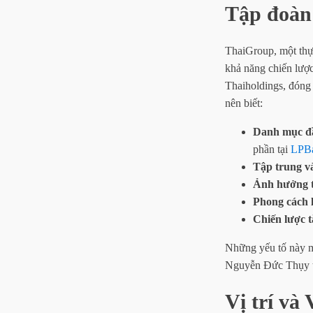
Tập đoàn 
ThaiGroup, một thự
khả năng chiến lượ
Thaiholdings, đóng 
nên biết:
Danh mục đầ
phần tại
LPB
Tập trung v
Ảnh hưởng t
Phong cách 
Chiến lược 
Những yếu tố này m
Nguyễn Đức Thụy tro
Vị trí và 