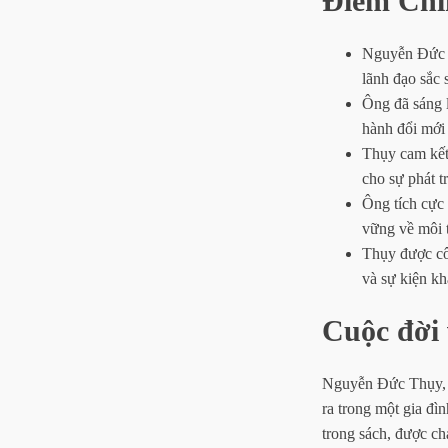
Điểm Chí
Nguyễn Đức T
lãnh đạo sắc 
Ông đã sáng 
hành đổi mới
Thụy cam kết 
cho sự phát tr
Ông tích cực 
vững về môi 
Thụy được cô
và sự kiện kh
Cuộc đời 
Nguyễn Đức Thụy, đ
ra trong một gia đì
trong sách, được ch