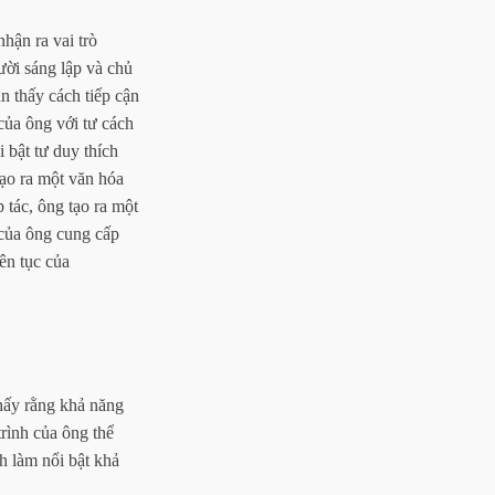
hận ra vai trò
ười sáng lập và chủ
n thấy cách tiếp cận
 của ông với tư cách
 bật tư duy thích
tạo ra một văn hóa
 tác, ông tạo ra một
 của ông cung cấp
ên tục của
hấy rằng khả năng
rình của ông thể
h làm nổi bật khả