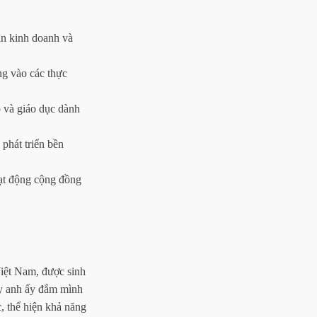
ìn kinh doanh và
ng vào các thực
o và giáo dục dành
 phát triển bền
oạt động cộng đồng
iệt Nam, được sinh
hấy anh ấy đắm mình
, thể hiện khả năng