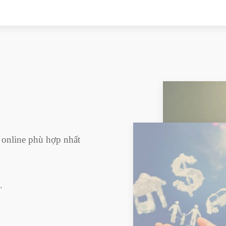
 online phù hợp nhất
.