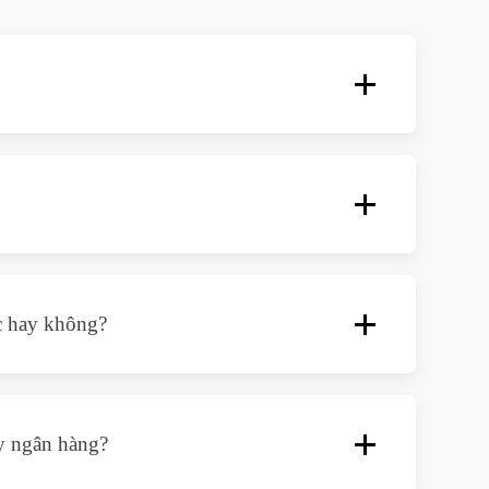
ục hay không?
vay ngân hàng?