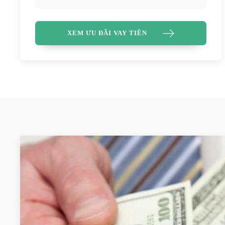
XEM ƯU ĐÃI VAY TIỀN