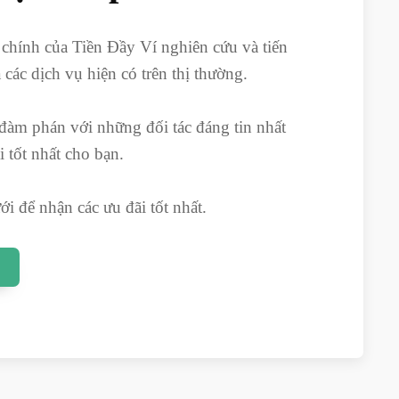
 chính của Tiền Đầy Ví nghiên cứu và tiến
 các dịch vụ hiện có trên thị thường.
 đàm phán với những đối tác đáng tin nhất
 tốt nhất cho bạn.
i để nhận các ưu đãi tốt nhất.