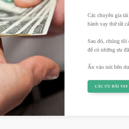
Các chuyên gia tài
hành vay thử tất cả
Sau đó, chúng tôi
để có những ưu đãi
Ấn vào nút bên dướ
CÁC ƯU ĐÃI VAY