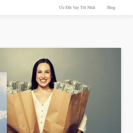
Ưu Đãi Vay Tốt Nhất
Blog