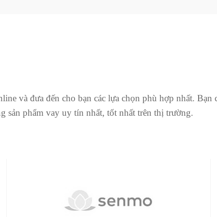
nline và đưa đến cho bạn các lựa chọn phù hợp nhất. Bạn 
g sản phẩm vay uy tín nhất, tốt nhất trên thị trường.