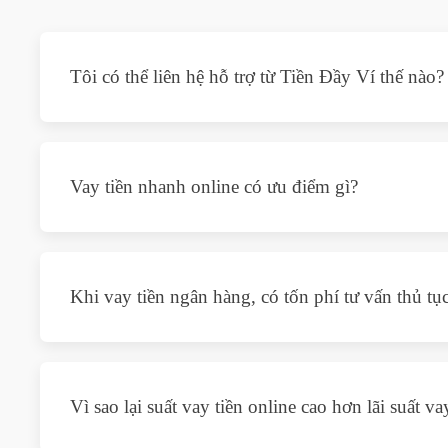
Tôi có thể liên hệ hỗ trợ từ Tiền Đầy Ví thế nào?
Vay tiền nhanh online có ưu điểm gì?
Khi vay tiền ngân hàng, có tốn phí tư vấn thủ t
Vì sao lại suất vay tiền online cao hơn lãi suất 