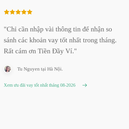
"Chỉ cần nhập vài thông tin để nhận so
sánh các khoản vay tốt nhất trong tháng.
Rất cám ơn Tiền Đầy Ví."
Tu Nguyen tại Hà Nội.
Xem ưu đãi vay tốt nhất
tháng
08
-
2026