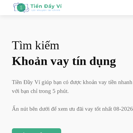
Tìm kiếm
Khoản vay tín dụng
Tiền Đầy Ví giúp bạn có được khoản vay tiền nhanh
với bạn chỉ trong 5 phút.
Ấn nút bên dưới để xem ưu đãi vay tốt nhất
08
-
2026