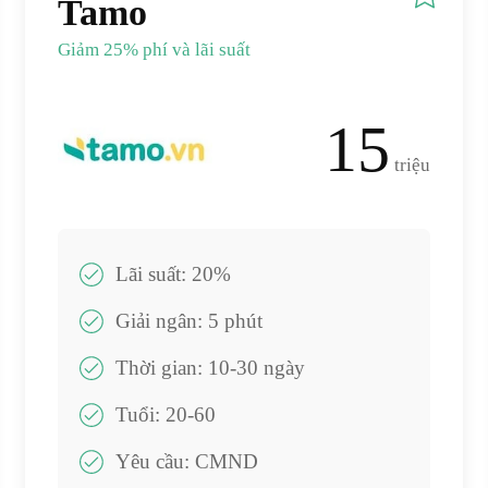
Tamo
Giảm 25% phí và lãi suất
15
triệu
Lãi suất: 20%
Giải ngân: 5 phút
Thời gian: 10-30 ngày
Tuổi: 20-60
Yêu cầu: CMND