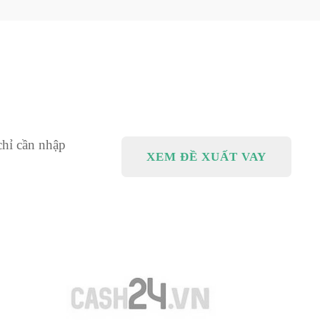
chỉ cần nhập
XEM ĐỀ XUẤT VAY