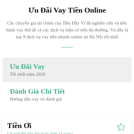
Ưu Đãi Vay Tiền Online
Các chuyên gia tài chính của Tiền Đầy Ví đã nghiên cứu và tiến
hành vay thử tất cả các dịch vụ hiện có trên thị thường. Và đây là
top 9 dịch vụ vay tiền nhanh online tại Hà Nội tốt nhất
Ưu Đãi Vay
Tốt nhất năm
2026
Đánh Giá Chi Tiết
Hướng dẫn vay và đánh giá
Tiền Ơi
Lãi suất 0% (lần đầu hoặc dưới 14 ngày)