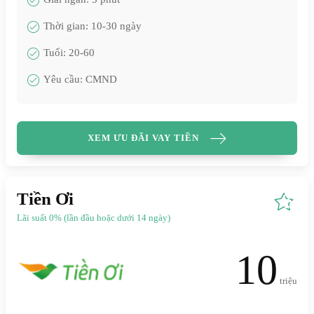
Thời gian: 10-30 ngày
Tuổi: 20-60
Yêu cầu: CMND
XEM ƯU ĐÃI VAY TIỀN
Tiền Ơi
Lãi suất 0% (lần đầu hoặc dưới 14 ngày)
10
triệu