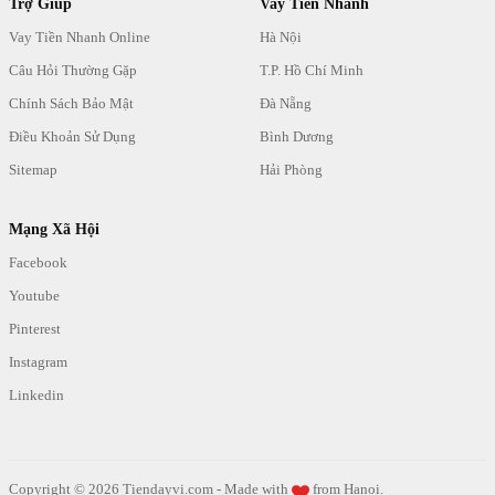
Trợ Giúp
Vay Tiền Nhanh
Vay Tiền Nhanh Online
Hà Nội
Câu Hỏi Thường Gặp
T.P. Hồ Chí Minh
Chính Sách Bảo Mật
Đà Nẵng
Điều Khoản Sử Dụng
Bình Dương
Sitemap
Hải Phòng
Mạng Xã Hội
Facebook
Youtube
Pinterest
Instagram
Linkedin
Copyright ©
2026
Tiendayvi.com -
Made with
from Hanoi.