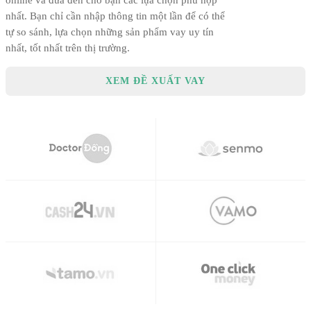
nhất. Bạn chỉ cần nhập thông tin một lần để có thể
tự so sánh, lựa chọn những sản phẩm vay uy tín
nhất, tốt nhất trên thị trường.
XEM ĐỀ XUẤT VAY