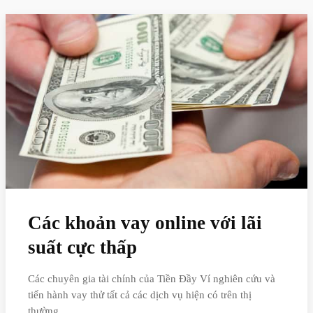
Các khoản vay online với lãi
suất cực thấp
Các chuyên gia tài chính của Tiền Đầy Ví nghiên cứu và
tiến hành vay thử tất cả các dịch vụ hiện có trên thị
thường.