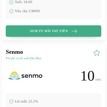
Tuổi: 18-60
Yêu cầu: CMND
XEM ƯU ĐÃI VAY TIỀN
Senmo
0% phí và lãi suất (lần đầu)
10
triệu
Lãi suất: 22.2%