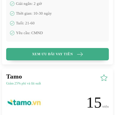
Giải ngân: 2 giờ
Thời gian: 10-30 ngày
Tuổi: 21-60
Yêu cầu: CMND
XEM ƯU ĐÃI VAY TIỀN
Tamo
Giảm 25% phí và lãi suất
15
triệu