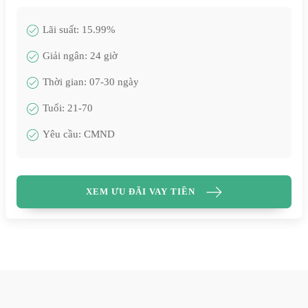
Lãi suất: 15.99%
Giải ngân: 24 giờ
Thời gian: 07-30 ngày
Tuổi: 21-70
Yêu cầu: CMND
XEM ƯU ĐÃI VAY TIỀN