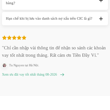
hàng?
Hạn chế khi bị lưu vào danh sách nợ xấu trên CIC là gì?
"Chỉ cần nhập vài thông tin để nhận so sánh các khoản
vay tốt nhất trong tháng. Rất cám ơn Tiền Đầy Ví."
Tu Nguyen tại Hà Nội.
Xem ưu đãi vay tốt nhất
tháng
08
-
2026