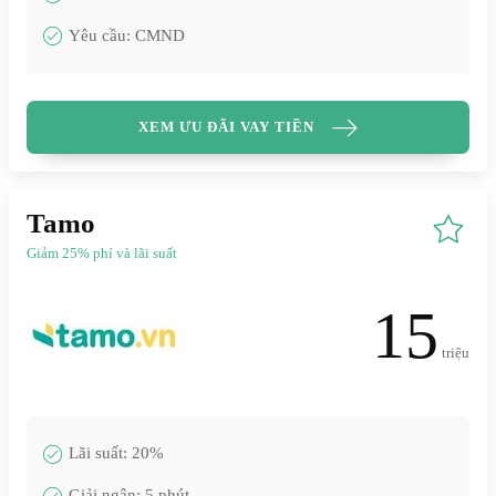
Yêu cầu: CMND
XEM ƯU ĐÃI VAY TIỀN
Tamo
Giảm 25% phí và lãi suất
15
triệu
Lãi suất: 20%
Giải ngân: 5 phút