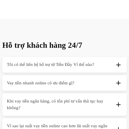
Hỗ trợ khách hàng 24/7
Tôi có thể liên hệ hỗ trợ từ Tiền Đầy Ví thế nào?
Vay tiền nhanh online có ưu điểm gì?
Khi vay tiền ngân hàng, có tốn phí tư vấn thủ tục hay
không?
Vì sao lại suất vay tiền online cao hơn lãi suất vay ngân