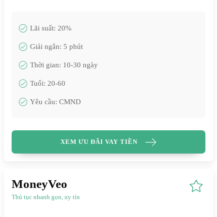
Lãi suất: 20%
Giải ngân: 5 phút
Thời gian: 10-30 ngày
Tuổi: 20-60
Yêu cầu: CMND
XEM ƯU ĐÃI VAY TIỀN
MoneyVeo
Thủ tục nhanh gọn, uy tín