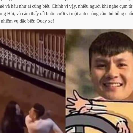
ẽ và hầu như ai cũng biết. Chính vì vậy, nhiều người khi nghe cụm từ
ng Hải, và cảm thấy rất buồn cười vì một anh chàng cầu thủ bỗng chố
i nhiệm vụ đặc biệt: Quay xe!