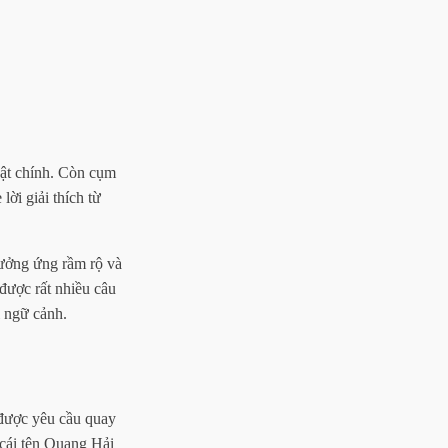
vật chính. Còn cụm
ời giải thích từ
hưởng ứng rầm rộ và
được rất nhiều câu
i ngữ cảnh.
 được yêu cầu quay
 cái tên Quang Hải