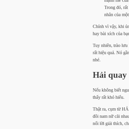
mạnh mẽ của 
Trong đó, rất
nhân của một 
Chính vì vậy, khi ủ
hay bài xích của bạ
Tuy nhiên, trào lưu 
rất hiệu quả. Nó gầ
nhé.
Hải quay 
Nếu không biết nguồ
thấy rất khó hiểu.
Thật ra, cụm từ HẢ
đôi nam nữ cãi nhau
nổi lời giải thích, 