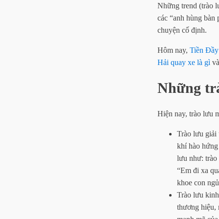
Những trend (trào l
các “anh hùng bàn 
chuyện cố định.
Hôm nay,
Tiền Đầy
Hải quay xe là gì
và
Những trà
Hiện nay, trào lưu m
Trào lưu giải
khí hào hứng 
lưu như: trào
“Em đi xa qu
khoe con ngủ
Trào lưu kin
thương hiệu, 