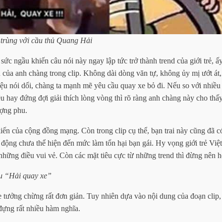
 trùng với cầu thủ Quang Hải
ức ngầu khiến câu nói này ngay lập tức trở thành trend của giới trẻ, ấy
 của anh chàng trong clip. Không dài dòng văn tự, không ủy mị ướt át,
ệu nói dối, chàng ta mạnh mẽ yêu cầu quay xe bỏ đi. Nếu so với nhiều 
 hay đứng đợi giải thích lòng vòng thì rõ ràng anh chàng này cho thấ
ợng phu.
kiến của cộng đồng mạng. Còn trong clip cụ thể, bạn trai này cũng đã 
h động chưa thể hiện đến mức làm tổn hại bạn gái. Hy vọng giới trẻ Việ
 những điều vui vẻ. Còn các mặt tiêu cực từ những trend thì đừng nên h
u “Hải quay xe”
tưởng chừng rất đơn giản. Tuy nhiên dựa vào nội dung của đoạn clip, 
đựng rất nhiều hàm nghĩa.