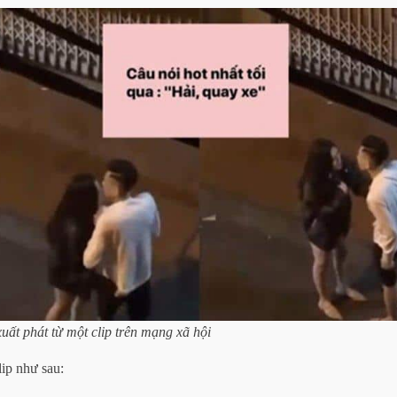
uất phát từ một clip trên mạng xã hội
ip như sau: