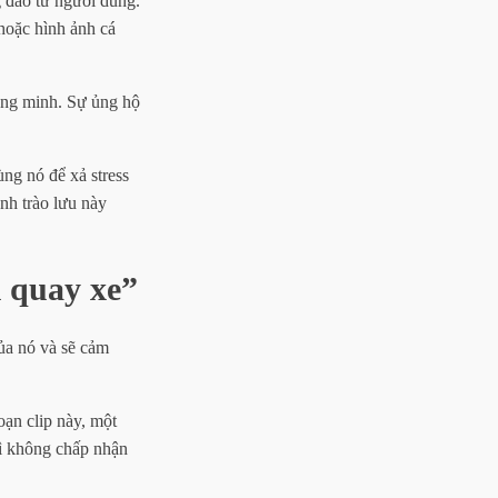
 đảo từ người dùng.
hoặc hình ảnh cá
hông minh. Sự ủng hộ
ùng nó để xả stress
anh trào lưu này
i quay xe”
của nó và sẽ cảm
ạn clip này, một
vì không chấp nhận