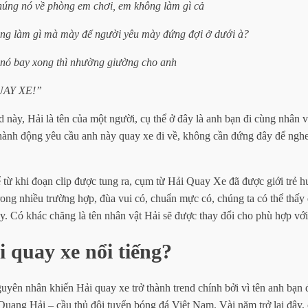
húng nó về phòng em chơi, em không làm gì cả
ng làm gì mà mày để người yêu mày đứng đợi ở dưới à?
nó bay xong thì nhường giường cho anh
UAY XE!”
d này, Hải là tên của một người, cụ thể ở đây là anh bạn đi cùng nhân 
 hành động yêu cầu anh này quay xe đi về, không cần đứng đây để nghe l
từ khi đoạn clip được tung ra, cụm từ Hải Quay Xe đã được giới trẻ 
rong nhiều trường hợp, đùa vui có, chuẩn mực có, chúng ta có thể thấy 
ày. Có khác chăng là tên nhân vật Hải sẽ được thay đổi cho phù hợp vớ
i quay xe nổi tiếng?
uyên nhân khiến Hải quay xe trở thành trend chính bởi vì tên anh bạn
i Quang Hải – cầu thủ đội tuyển bóng đá Việt Nam. Vài năm trở lại đây,