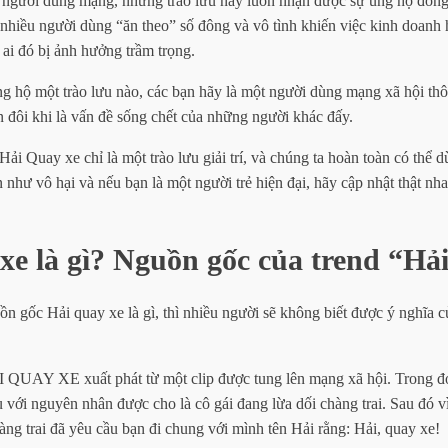
người dùng mạng, những trào lưu này luôn nhận được sự ủng hộ đông
 nhiều người dùng “ăn theo” số đông và vô tình khiến việc kinh doanh 
ai đó bị ảnh hưởng trầm trọng.
ng hộ một trào lưu nào, các bạn hãy là một người dùng mạng xã hội t
n đôi khi là vấn đề sống chết của những người khác đấy.
Hải Quay xe chỉ là một trào lưu giải trí, và chúng ta hoàn toàn có thể d
n như vô hại và nếu bạn là một người trẻ hiện đại, hãy cập nhật thật nh
xe là gì? Nguồn gốc của trend “Hả
n gốc Hải quay xe là gì, thì nhiều người sẽ không biết được ý nghĩa 
I QUAY XE xuất phát từ một clip được tung lên mạng xã hội. Trong đo
 với nguyên nhân được cho là cô gái đang lừa dối chàng trai. Sau đó 
chàng trai đã yêu cầu bạn đi chung với mình tên Hải rằng: Hải, quay xe!