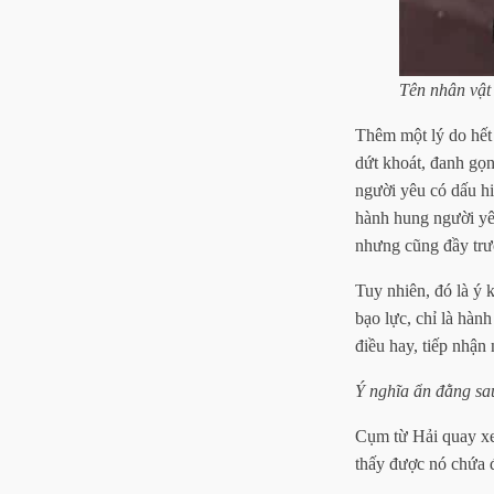
Tên nhân vật
Thêm một lý do hết s
dứt khoát, đanh gọn
người yêu có dấu hi
hành hung người yêu
nhưng cũng đầy trư
Tuy nhiên, đó là ý 
bạo lực, chỉ là hàn
điều hay, tiếp nhận
Ý nghĩa ẩn đằng sa
Cụm từ Hải quay xe 
thấy được nó chứa 