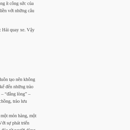
ông ít công sức của
liền với những câu
ẻ: Hải quay xe. Vậy
 luôn tạo nên không
 kể đến những trào
” – “đắng lòng” –
hồng, trào lưu
y một món hàng, một
ới sự phát triển