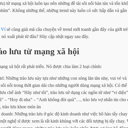
ưu) từ mạng xã hội luôn tạo nên những đề tài sôi nổi bàn tán và tốn kh
phím”. Không những thế, những trend này luôn có sức hấp dẫn và gắn 
 Ví
sẽ cùng giải mã câu chuyện về trend mới toanh gần đây của giới tr
 nó xuất phát từ đâu? Hãy cập nhật ngay sau đây.
o lưu từ mạng xã hội
ạng xã hội rất phát triển. Nó được chia làm 2 loại chính:
 trí: Những trào lưu này tựa như những con sóng lăn tăn nhẹ, vui vẻ và
sôi nổi trong thời gian dài cho những người dùng mạng xã hội. Có thể
 lưu chế ảnh “Hãy như tôi”, trào lưu sử dụng các ngôn từ như “vi diệu
á” – “Hoy đi nha” – “Anh không đòi quà”…, trào lưu vợ nhắn tin cho c
, trào lưu khoe món ăn
h doanh: Những trào lưu ở góc độ kinh doanh như việc hô hào tẩy cha
một nghệ sĩ được xem là rất kinh khủng với các đối tượng bị tẩy chay. V