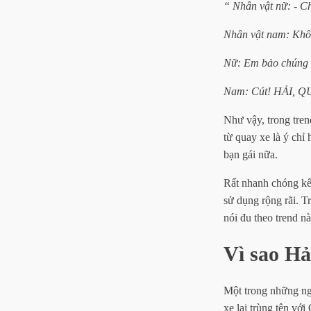
“ Nhân vật nữ: - C
Nhân vật nam: Khô
Nữ: Em bảo chúng 
Nam: Cút! HẢI, Q
Như vậy, trong tren
từ quay xe là ý chỉ
bạn gái nữa.
Rất nhanh chóng kể 
sử dụng rộng rãi. T
nói đu theo trend n
Vì sao Hả
Một trong những ng
xe lại trùng tên vớ