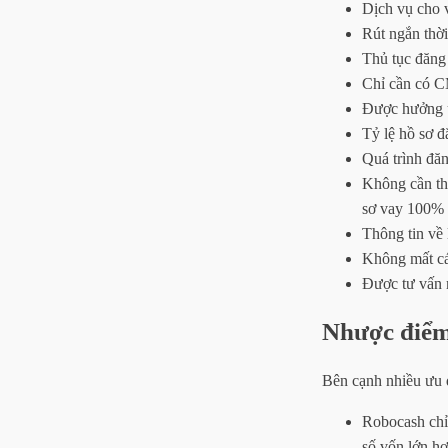
Dịch vụ cho v
Rút ngắn thời
Thủ tục đăng
Chỉ cần có C
Được hưởng ưu
Tỷ lệ hồ sơ đ
Quá trình đăn
Không cần thế
sơ vay 100% 
Thông tin về 
Không mất cá
Được tư vấn n
Nhược điể
Bên cạnh nhiều ưu 
Robocash chỉ
số vốn lớn h