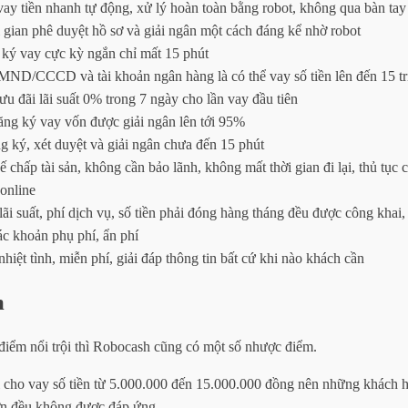
ay tiền nhanh tự động, xử lý hoàn toàn bằng robot, không qua bàn ta
 gian phê duyệt hồ sơ và giải ngân một cách đáng kể nhờ robot
 ký vay cực kỳ ngắn chỉ mất 15 phút
MND/CCCD và tài khoản ngân hàng là có thể vay số tiền lên đến 15 tr
 đãi lãi suất 0% trong 7 ngày cho lần vay đầu tiên
ăng ký vay vốn được giải ngân lên tới 95%
g ký, xét duyệt và giải ngân chưa đến 15 phút
 chấp tài sản, không cần bảo lãnh, không mất thời gian đi lại, thủ tục 
online
lãi suất, phí dịch vụ, số tiền phải đóng hàng tháng đều được công khai,
c khoản phụ phí, ẩn phí
hiệt tình, miễn phí, giải đáp thông tin bất cứ khi nào khách cần
m
điểm nổi trội thì Robocash cũng có một số nhược điểm.
 cho vay số tiền từ 5.000.000 đến 15.000.000 đồng nên những khách 
ơn đều không được đáp ứng.