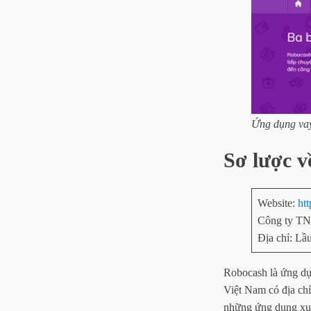
Ứng dụng vay
Sơ lược 
Website:
htt
Công ty T
Địa chỉ: L
Robocash là ứng du
Việt Nam có địa c
những ứng dụng xuâ