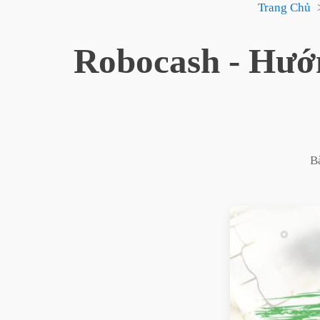
Trang Chủ
Robocash - Hướ
Bà