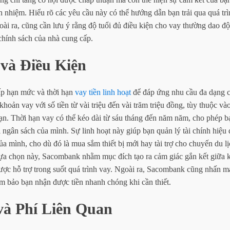
h nhiệm. Hiểu rõ các yêu cầu này có thể hướng dẫn bạn trải qua quá t
ài ra, cũng cần lưu ý rằng độ tuổi đủ điều kiện cho vay thường dao đ
 chính sách của nhà cung cấp.
và Điều Kiện
p hạn mức và thời hạn
vay tiền linh hoạt
để đáp ứng nhu cầu đa dạng c
hoản vay với số tiền từ vài triệu đến vài trăm triệu đồng, tùy thuộc vào
bạn. Thời hạn vay có thể kéo dài từ sáu tháng đến năm năm, cho phép bạ
 ngân sách của mình. Sự linh hoạt này giúp bạn quản lý tài chính hiệu 
ủa mình, cho dù đó là mua sắm thiết bị mới hay tài trợ cho chuyến du l
lựa chọn này, Sacombank nhằm mục đích tạo ra cảm giác gắn kết giữa
ợc hỗ trợ trong suốt quá trình vay. Ngoài ra, Sacombank cũng nhấn m
ảm bảo bạn nhận được tiền nhanh chóng khi cần thiết.
và Phí Liên Quan