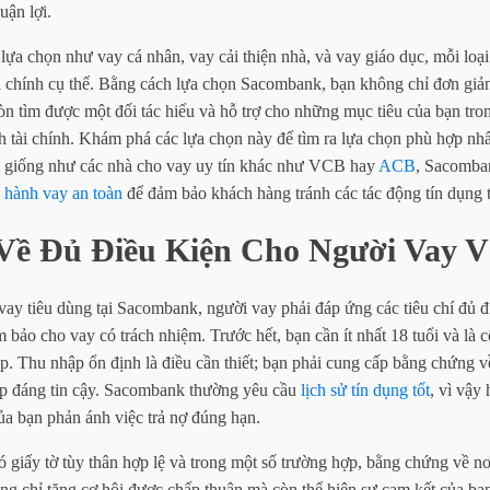
uận lợi.
 lựa chọn như vay cá nhân, vay cải thiện nhà, và vay giáo dục, mỗi loại
i chính cụ thể. Bằng cách lựa chọn Sacombank, bạn không chỉ đơn giản
òn tìm được một đối tác hiểu và hỗ trợ cho những mục tiêu của bạn tron
h tài chính. Khám phá các lựa chọn này để tìm ra lựa chọn phù hợp nh
 giống như các nhà cho vay uy tín khác như VCB hay
ACB
, Sacomba
 hành vay an toàn
để đảm bảo khách hàng tránh các tác động tín dụng t
 Về Đủ Điều Kiện Cho Người Vay 
y tiêu dùng tại Sacombank, người vay phải đáp ứng các tiêu chí đủ đi
m bảo cho vay có trách nhiệm. Trước hết, bạn cần ít nhất 18 tuổi và là
p. Thu nhập ổn định là điều cần thiết; bạn phải cung cấp bằng chứng v
p đáng tin cậy. Sacombank thường yêu cầu
lịch sử tín dụng tốt
, vì vậy
của bạn phản ánh việc trả nợ đúng hạn.
ó giấy tờ tùy thân hợp lệ và trong một số trường hợp, bằng chứng về n
ông chỉ tăng cơ hội được chấp thuận mà còn thể hiện sự cam kết của bạn