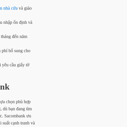
ện nhà cửa
và giáo
hu nhập ổn định và
áu tháng đến năm
n phí bổ sung cho
i yêu cầu giấy tờ
ank
lựa chọn phù hợp
t, dù bạn đang tìm
ước. Sacombank ưu
i suất cạnh tranh và