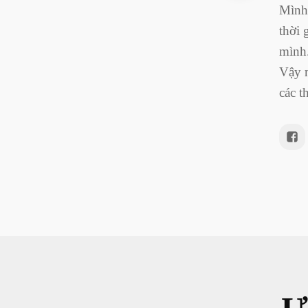
Mình 
thời 
mình.
Vậy n
các t