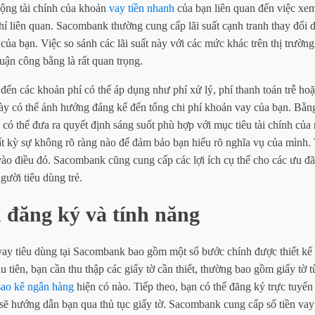
động tài chính của khoản
vay tiền nhanh
của bạn liên quan đến việc xem
hí liên quan. Sacombank thường cung cấp lãi suất cạnh tranh thay đổi d
 của bạn. Việc so sánh các lãi suất này với các mức khác trên thị trườ
uận công bằng là rất quan trọng.
đến các khoản phí có thể áp dụng như phí xử lý, phí thanh toán trễ hoặc
y có thể ảnh hưởng đáng kể đến tổng chi phí khoản vay của bạn. Bằn
 có thể đưa ra quyết định sáng suốt phù hợp với mục tiêu tài chính của
ất kỳ sự không rõ ràng nào để đảm bảo bạn hiểu rõ nghĩa vụ của mình. 
ào điều đó. Sacombank cũng cung cấp các lợi ích cụ thể cho các ưu đ
gười tiêu dùng trẻ.
 đăng ký và tính năng
ay tiêu dùng tại Sacombank bao gồm một số bước chính được thiết kế 
 tiên, bạn cần thu thập các giấy tờ cần thiết, thường bao gồm giấy tờ 
sao kê ngân hàng
hiện có nào. Tiếp theo, bạn có thể đăng ký trực tuyến
 sẽ hướng dẫn bạn qua thủ tục giấy tờ. Sacombank cung cấp số tiền vay