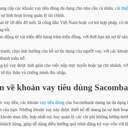
ng cấp các khoản vay tiêu dùng đa dạng cho nhu cầu cá nhân,
cải thi
sự linh hoạt trong quản lý tài chính.
i từ 18 đến 49 tuổi, là công dân Việt Nam hoặc cư trú hợp pháp, có t
ng tốt.
ao động từ vài triệu đến hàng trăm triệu đồng, với thời hạn trả nợ từ s
 tranh, chịu ảnh hưởng của hồ sơ tín dụng của người vay, với các khoả
thanh toán trễ.
g ký vay được tinh giản cho việc nộp trực tuyến hoặc tại chi nhánh, vớ
 tờ tùy thân và chứng minh thu nhập.
n về khoản vay tiêu dùng Sacomb
c vay tiền, các khoản
vay tiêu dùng
của Sacombank mang lại đa dạng 
nh của bạn. Những khoản vay này được thiết kế để mang lại sự linh hoạ
t khoản mua lớn, hợp nhất nợ, hay quản lý các chi phí không lường tr
a khách hàng, giúp dễ dàng điều hướng quá trình đăng ký vay vốn với lã