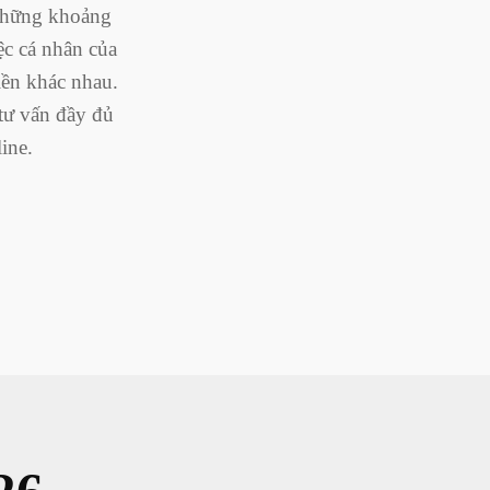
 những khoảng
ệc cá nhân của
iền khác nhau.
tư vấn đầy đủ
ine.