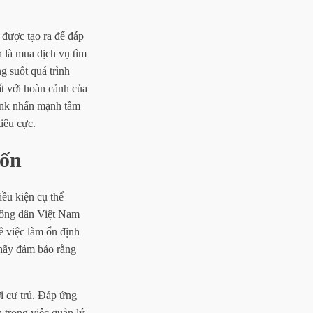
 được tạo ra để đáp
 là mua dịch vụ tìm
g suốt quá trình
ất với hoàn cảnh của
nk nhấn mạnh tầm
iêu cực.
Vốn
ều kiện cụ thể
 công dân Việt Nam
ề việc làm ổn định
 hãy đảm bảo rằng
ơi cư trú. Đáp ứng
 trong việc quản lý