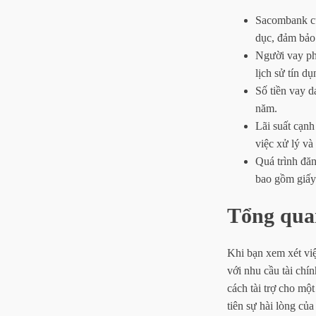
Sacombank cu
dục, đảm bảo 
Người vay phả
lịch sử tín dụ
Số tiền vay d
năm.
Lãi suất cạnh
việc xử lý và 
Quá trình đăn
bao gồm giấy
Tổng qua
Khi bạn xem xét việ
với nhu cầu tài chí
cách tài trợ cho mộ
tiên sự hài lòng củ