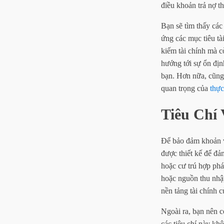
điều khoản trả nợ th
Bạn sẽ tìm thấy các
ứng các mục tiêu tà
kiếm tài chính mà c
hướng tới sự ổn địn
bạn. Hơn nữa, cũng
quan trọng của
thực
Tiêu Chí
Để bảo đảm khoản va
được thiết kế để đả
hoặc cư trú hợp phá
hoặc nguồn thu nhậ
nền tảng tài chính 
Ngoài ra, bạn nên c
các tiêu chí này kh