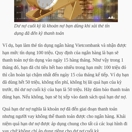
Dư nợ cuối kỳ là khoản nợ bạn dùng khi xài thẻ tín
dụng đã đến kỳ thanh toán
Ví dụ, bạn làm thẻ tín dụng ngân hàng Vietcombank và nhận được
hạn mức tín dụng 100 triệu. Quy định của ngân hàng là bạn sẽ
thanh toán nợ tín dụng vào ngày 15 hàng tháng. Như vậy trong 1
tháng đó, bạn đã chi tiêu hết bao nhiêu trong hạn mức 100 triệu đó
thì cần hoàn lại chậm nhất đến ngày 15 của tháng kế tiếp. Ví dụ bạn
đã dùng hết 50 triệu, không tốn phí, không bị lãi quá hạn của kỳ
trước, thì dư nợ cuối kỳ của bạn là 50 triệu. Hãy đảm bảo thanh toán
đúng hạn. Nếu không, bạn sẽ bị xếp vào danh sách quá hạn dư nợ.
Quá hạn dư nợ nghĩa là khoản nợ đã đến giai đoạn thanh toán
nhưng người vay không thể thanh toán được cho ngân hàng. Khái
niệm quá hạn dư nợ được áp dụng chung cho tất cả các loại hình đi
vay chứ không chỉ áp dụng riêng cho dư nợ cuối kỳ.