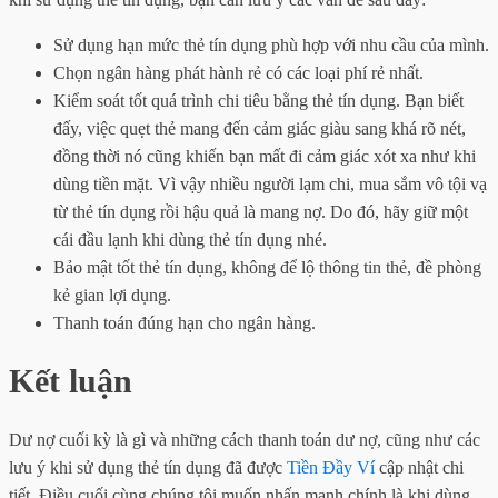
Sử dụng hạn mức thẻ tín dụng phù hợp với nhu cầu của mình.
Chọn ngân hàng phát hành rẻ có các loại phí rẻ nhất.
Kiểm soát tốt quá trình chi tiêu bằng thẻ tín dụng. Bạn biết
đấy, việc quẹt thẻ mang đến cảm giác giàu sang khá rõ nét,
đồng thời nó cũng khiến bạn mất đi cảm giác xót xa như khi
dùng tiền mặt. Vì vậy nhiều người lạm chi, mua sắm vô tội vạ
từ thẻ tín dụng rồi hậu quả là mang nợ. Do đó, hãy giữ một
cái đầu lạnh khi dùng thẻ tín dụng nhé.
Bảo mật tốt thẻ tín dụng, không để lộ thông tin thẻ, đề phòng
kẻ gian lợi dụng.
Thanh toán đúng hạn cho ngân hàng.
Kết luận
Dư nợ cuối kỳ là gì và những cách thanh toán dư nợ, cũng như các
lưu ý khi sử dụng thẻ tín dụng đã được
Tiền Đầy Ví
cập nhật chi
tiết. Điều cuối cùng chúng tôi muốn nhấn mạnh chính là khi dùng