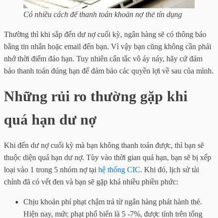
Có nhiều cách để thanh toán khoản nợ thẻ tín dụng
Thường thì khi sắp đến dư nợ cuối kỳ, ngân hàng sẽ có thông báo
bằng tin nhắn hoặc email đến bạn. Vì vậy bạn cũng không cần phải
nhớ thời điểm đáo hạn. Tuy nhiên cẩn tắc vô áy náy, hãy cứ đảm
bảo thanh toán đúng hạn để đảm bảo các quyền lợi về sau của mình.
Những rủi ro thường gặp khi
quá hạn dư nợ
Khi đến dư nợ cuối kỳ mà bạn không thanh toán được, thì bạn sẽ
thuộc diện quá hạn dư nợ. Tùy vào thời gian quá hạn, bạn sẽ bị xếp
loại vào 1 trong 5 nhóm nợ tại
hệ thống CIC
. Khi đó, lịch sử tài
chính đã có vết đen và bạn sẽ gặp khá nhiều phiền phức:
Chịu khoản phí phạt chậm trả từ ngân hàng phát hành thẻ.
Hiện nay, mức phạt phổ biến là 5 -7%, được tính trên tổng