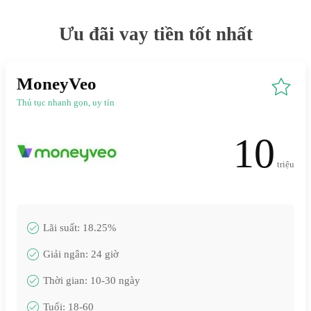
Ưu đãi vay tiền tốt nhất
MoneyVeo
Thủ tục nhanh gọn, uy tín
10
triệu
Lãi suất: 18.25%
Giải ngân: 24 giờ
Thời gian: 10-30 ngày
Tuổi: 18-60