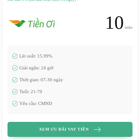
10
triệu
Lãi suất: 15.99%
Giải ngân: 24 giờ
Thời gian: 07-30 ngày
Tuổi: 21-70
Yêu cầu: CMND
XEM ƯU ĐÃI VAY TIỀN