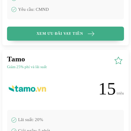
Yêu cầu: CMND
XEM ƯU ĐÃI VAY TIỀN
Tamo
Giảm 25% phí và lãi suất
15
triệu
Lãi suất: 20%
Giải ngân: 5 phút