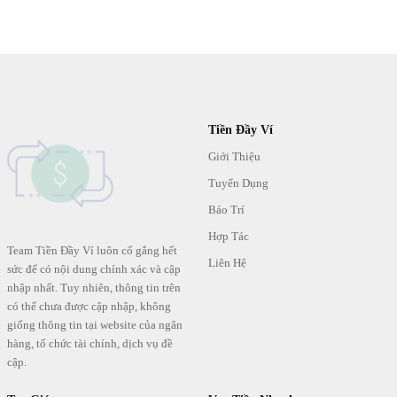
Tiền Đầy Ví
Giới Thiệu
Tuyển Dụng
Báo Trí
Hợp Tác
Team Tiền Đầy Ví luôn cố gắng hết
Liên Hệ
sức để có nội dung chính xác và cập
nhập nhất. Tuy nhiên, thông tin trên
có thể chưa được cập nhập, không
giống thông tin tại website của ngân
hàng, tổ chức tài chính, dịch vụ đề
cập.