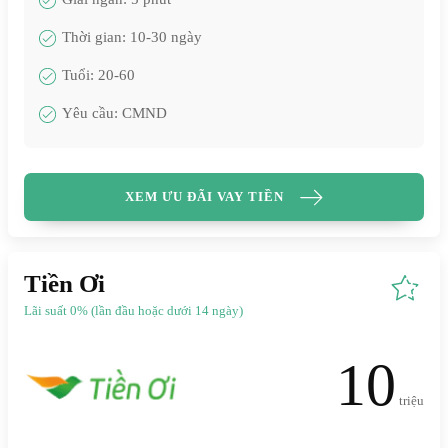
Thời gian: 10-30 ngày
Tuổi: 20-60
Yêu cầu: CMND
XEM ƯU ĐÃI VAY TIỀN
Tiền Ơi
Lãi suất 0% (lần đầu hoặc dưới 14 ngày)
10
triệu